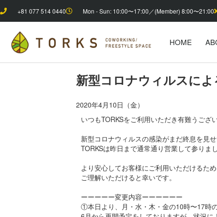
+81 077 514 0440
Mon - Sun: 10:00〜17:00／(Member) 8:00〜21:00
HOME
AB
新型コロナウィルスによ
2020年4月10日（金）
いつもTORKSをご利用いただき有難うござ
新型コロナウィルスの感染がまだ終息を見せ
TORKSは昨日まで通常通り営業して参り
より安心してお客様にご利用いただけるため
ご理解いただけると幸いです。
ーーーーー変更内容ーーーーーー
①本日より、月・水・木・金の10時〜17時
6月から再開予定をしておりますが、状況に