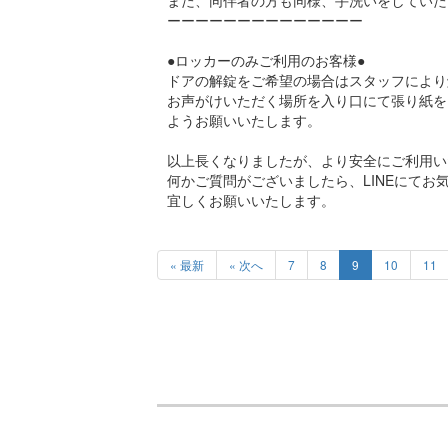
また、同伴者の方も同様、手洗いをしていた
ーーーーーーーーーーーーーー
●ロッカーのみご利用のお客様●
ドアの解錠をご希望の場合はスタッフにより
お声がけいただく場所を入り口にて張り紙を
ようお願いいたします。
以上長くなりましたが、より安全にご利用い
何かご質問がございましたら、LINEにてお
宜しくお願いいたします。
« 最新
« 次へ
7
8
9
10
11