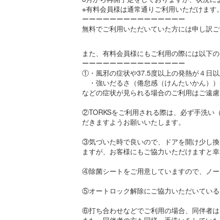
※有料会員様は通常通りご利用いただけます
ーーーーーーーーーーーーーーー
無料でご利用いただいていた方には申し訳ご
また、有料会員様にもご利用の際には以下の
ーーーーーーーーーーーーーーー
①・風邪の症状や37.5度以上の発熱が４日
・強いだるさ（倦怠感（けんたいかん））
などの症状が見られる場合のご利用はご遠慮
②TORKSをご利用される際は、必ず手洗
だきますようお願いいたします。
③気づいた時で良いので、ドアを開け少し換
ますが、お客様にもご協力いただけますと幸
④除菌シートをご用意していますので、ノー
⑤オートロック解除にご協力いただいている
⑥打ち合わせなどでご利用の場合、同伴者は