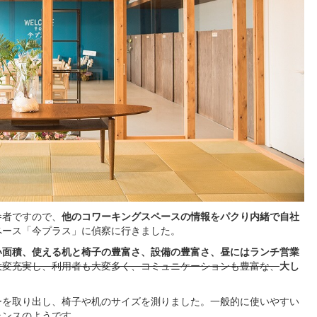
参者ですので、
他のコワーキングスペースの情報をパクり内緒で自社
ペース「今プラス」に偵察に行きました。
い面積、使える机と椅子の豊富さ、設備の豊富さ、昼にはランチ営業
大変充実し、利用者も大変多く、コミュニケーションも豊富な、
大し
ーを取り出し、椅子や机のサイズを測りました。一般的に使いやすい
バランスのようです。