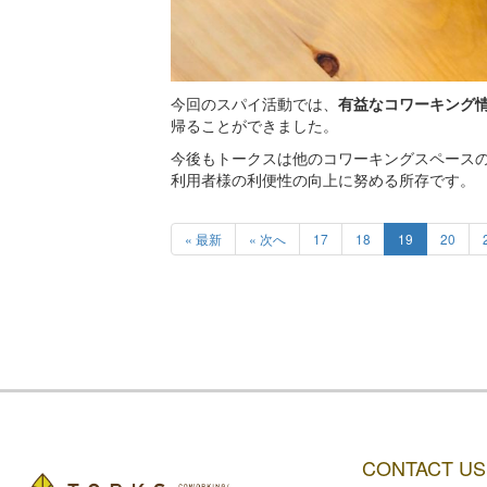
今回のスパイ活動では、
有益なコワーキング
帰ることができました。
今後もトークスは他のコワーキングスペース
利用者様の利便性の向上に努める所存です。
« 最新
« 次へ
17
18
19
20
CONTACT US