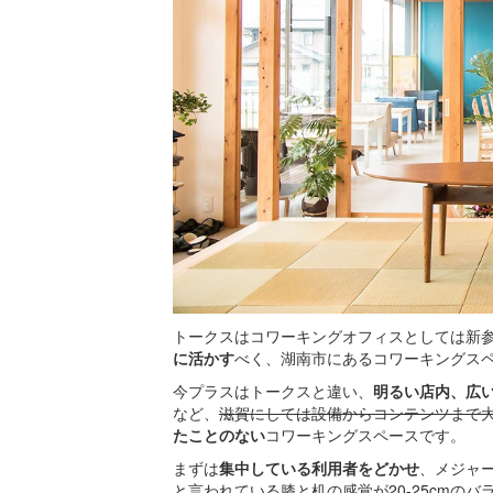
トークスはコワーキングオフィスとしては新
に活かす
べく、湖南市にあるコワーキングス
今プラスはトークスと違い、
明るい店内、広
など、
滋賀にしては設備からコンテンツまで
たことのない
コワーキングスペースです。
まずは
集中している利用者をどかせ
、メジャ
と言われている膝と机の感覚が20-25cmの